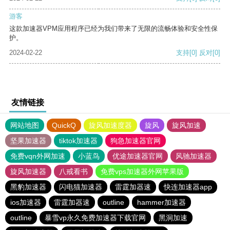
游客
这款加速器VPM应用程序已经为我们带来了无限的流畅体验和安全性保
护。
2024-02-22
支持
[0]
反对
[0]
友情链接
网站地图
QuickQ
旋风加速度器
旋风
旋风加速
坚果加速器
tiktok加速器
狗急加速器官网
免费vqn外网加速
小蓝鸟
优途加速器官网
风驰加速器
旋风加速器
八戒看书
免费vps加速器外网苹果版
黑豹加速器
闪电猫加速器
雷霆加器速
快连加速器app
ios加速器
雷霆加器速
outline
hammer加速器
outline
暴雪vp永久免费加速器下载官网
黑洞加速