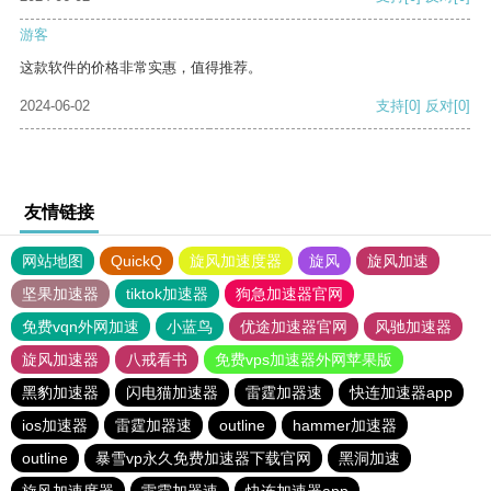
游客
这款软件的价格非常实惠，值得推荐。
2024-06-02
支持
[0]
反对
[0]
友情链接
网站地图
QuickQ
旋风加速度器
旋风
旋风加速
坚果加速器
tiktok加速器
狗急加速器官网
免费vqn外网加速
小蓝鸟
优途加速器官网
风驰加速器
旋风加速器
八戒看书
免费vps加速器外网苹果版
黑豹加速器
闪电猫加速器
雷霆加器速
快连加速器app
ios加速器
雷霆加器速
outline
hammer加速器
outline
暴雪vp永久免费加速器下载官网
黑洞加速