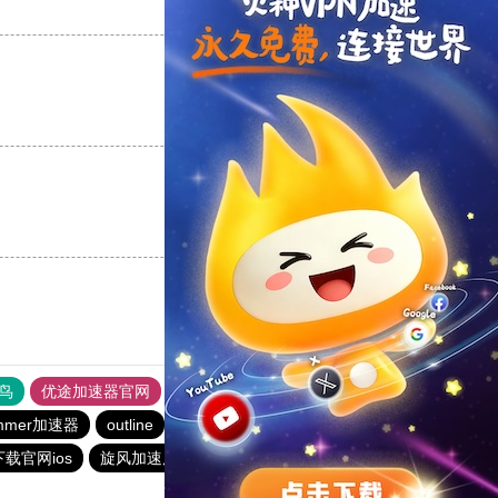
支持
[0]
反对
[0]
支持
[0]
反对
[0]
支持
[0]
反对
[0]
鸟
优途加速器官网
风驰加速器
旋风加速器
八戒看书
mmer加速器
outline
暴雪vp永久免费加速器下载官网
载官网ios
旋风加速度器
快连加速器app
极光加速器