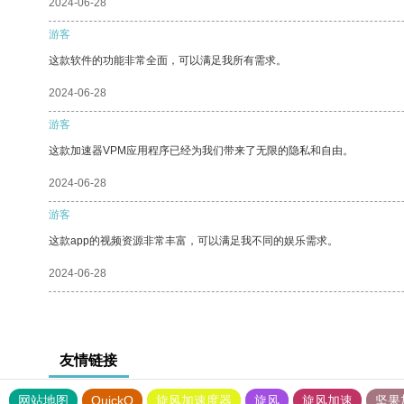
2024-06-28
游客
这款软件的功能非常全面，可以满足我所有需求。
2024-06-28
游客
这款加速器VPM应用程序已经为我们带来了无限的隐私和自由。
2024-06-28
游客
这款app的视频资源非常丰富，可以满足我不同的娱乐需求。
2024-06-28
友情链接
网站地图
QuickQ
旋风加速度器
旋风
旋风加速
坚果