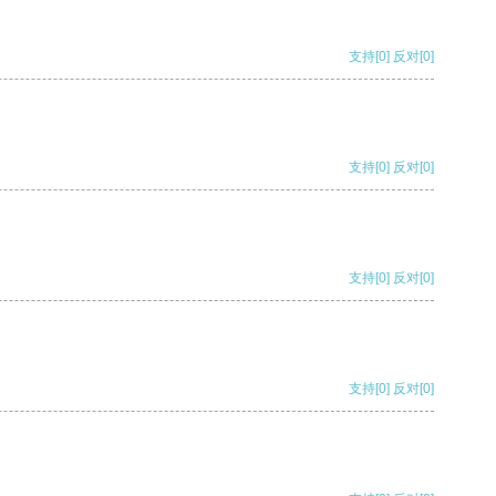
支持
[0]
反对
[0]
支持
[0]
反对
[0]
支持
[0]
反对
[0]
支持
[0]
反对
[0]