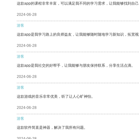
这款app的课程非常丰富，可以满足我不同的学习需求，让我能够找到自
2024-06-28
游客
这款app是我学习路上的良师益友，让我能够随时随地学习新知识，拓宽视
2024-06-28
游客
这款app是我社交的好帮手，让我能够与朋友保持联系，分享生活点滴。
2024-06-28
游客
这款游戏的音乐非常优美，听了让人心旷神怡。
2024-06-28
游客
这款软件简直是神器，解决了我所有问题。
2024-06-28