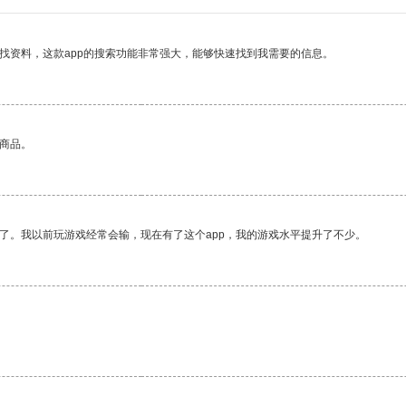
找资料，这款app的搜索功能非常强大，能够快速找到我需要的信息。
的商品。
了。我以前玩游戏经常会输，现在有了这个app，我的游戏水平提升了不少。