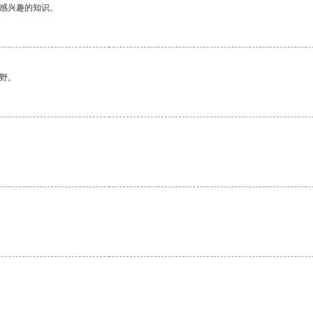
己感兴趣的知识。
野。