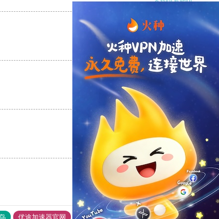
支持
[0]
反对
[0]
支持
[0]
反对
[0]
支持
[0]
反对
[0]
支持
[0]
反对
[0]
鸟
优途加速器官网
风驰加速器
旋风加速器
八戒看书