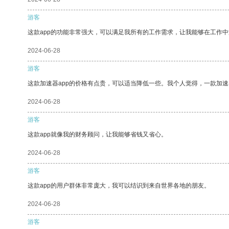
游客
这款app的功能非常强大，可以满足我所有的工作需求，让我能够在工作
2024-06-28
游客
这款加速器app的价格有点贵，可以适当降低一些。我个人觉得，一款加速
2024-06-28
游客
这款app就像我的财务顾问，让我能够省钱又省心。
2024-06-28
游客
这款app的用户群体非常庞大，我可以结识到来自世界各地的朋友。
2024-06-28
游客