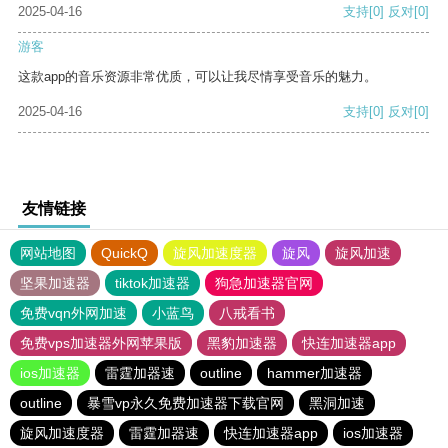
2025-04-16
支持
[0]
反对
[0]
游客
这款app的音乐资源非常优质，可以让我尽情享受音乐的魅力。
2025-04-16
支持
[0]
反对
[0]
友情链接
网站地图
QuickQ
旋风加速度器
旋风
旋风加速
坚果加速器
tiktok加速器
狗急加速器官网
免费vqn外网加速
小蓝鸟
八戒看书
免费vps加速器外网苹果版
黑豹加速器
快连加速器app
ios加速器
雷霆加器速
outline
hammer加速器
outline
暴雪vp永久免费加速器下载官网
黑洞加速
旋风加速度器
雷霆加器速
快连加速器app
ios加速器