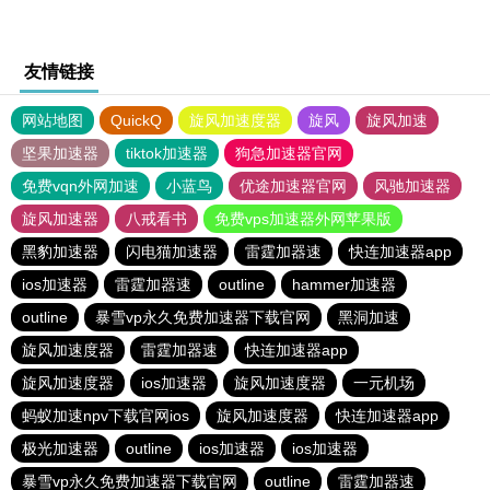
友情链接
网站地图
QuickQ
旋风加速度器
旋风
旋风加速
坚果加速器
tiktok加速器
狗急加速器官网
免费vqn外网加速
小蓝鸟
优途加速器官网
风驰加速器
旋风加速器
八戒看书
免费vps加速器外网苹果版
黑豹加速器
闪电猫加速器
雷霆加器速
快连加速器app
ios加速器
雷霆加器速
outline
hammer加速器
outline
暴雪vp永久免费加速器下载官网
黑洞加速
旋风加速度器
雷霆加器速
快连加速器app
旋风加速度器
ios加速器
旋风加速度器
一元机场
蚂蚁加速npv下载官网ios
旋风加速度器
快连加速器app
极光加速器
outline
ios加速器
ios加速器
暴雪vp永久免费加速器下载官网
outline
雷霆加器速