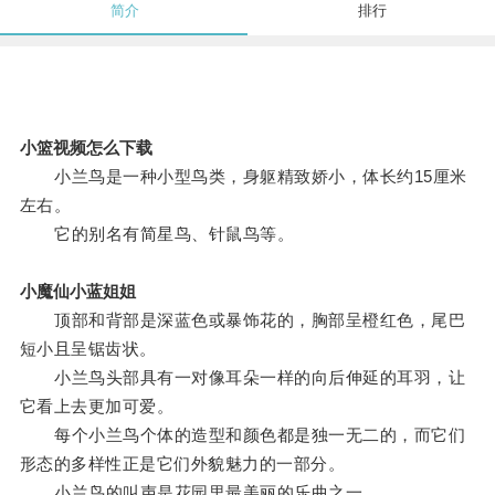
简介
排行
小篮视频怎么下载
小兰鸟是一种小型鸟类，身躯精致娇小，体长约15厘米
左右。
它的别名有简星鸟、针鼠鸟等。
小魔仙小蓝姐姐
顶部和背部是深蓝色或暴饰花的，胸部呈橙红色，尾巴
短小且呈锯齿状。
小兰鸟头部具有一对像耳朵一样的向后伸延的耳羽，让
它看上去更加可爱。
每个小兰鸟个体的造型和颜色都是独一无二的，而它们
形态的多样性正是它们外貌魅力的一部分。
小兰鸟的叫声是花园里最美丽的乐曲之一。