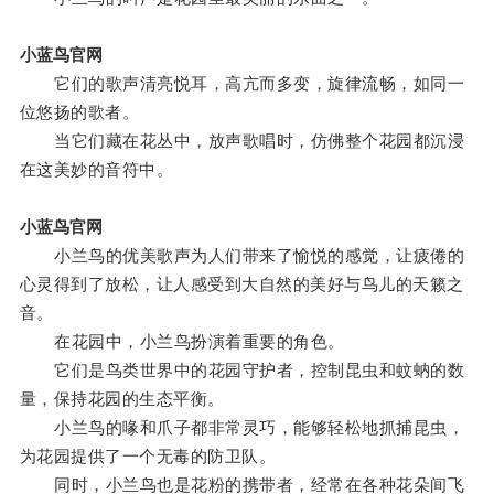
小蓝鸟官网
它们的歌声清亮悦耳，高亢而多变，旋律流畅，如同一
位悠扬的歌者。
当它们藏在花丛中，放声歌唱时，仿佛整个花园都沉浸
在这美妙的音符中。
小蓝鸟官网
小兰鸟的优美歌声为人们带来了愉悦的感觉，让疲倦的
心灵得到了放松，让人感受到大自然的美好与鸟儿的天籁之
音。
在花园中，小兰鸟扮演着重要的角色。
它们是鸟类世界中的花园守护者，控制昆虫和蚊蚋的数
量，保持花园的生态平衡。
小兰鸟的喙和爪子都非常灵巧，能够轻松地抓捕昆虫，
为花园提供了一个无毒的防卫队。
同时，小兰鸟也是花粉的携带者，经常在各种花朵间飞