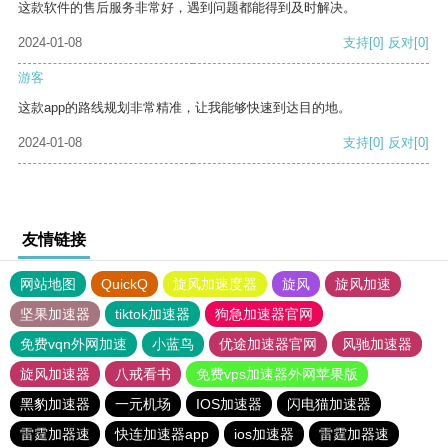
这款软件的售后服务非常好，遇到问题都能得到及时解决。
2024-01-08
支持
[0]
反对
[0]
游客
这款app的路线规划非常精准，让我能够快速到达目的地。
2024-01-08
支持
[0]
反对
[0]
友情链接
网站地图
QuickQ
旋风加速度器
旋风
旋风加速
坚果加速器
tiktok加速器
狗急加速器官网
免费vqn外网加速
小蓝鸟
优途加速器官网
风驰加速器
旋风加速器
八戒看书
免费vps加速器外网苹果版
黑豹加速器
一元机场
IOS加速器
闪电猫加速器
雷霆加器速
快连加速器app
ios加速器
雷霆加器速