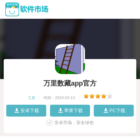
万里数藏app官方
工具
|
时间：2024-03-13
|
安卓下载
苹果下载
PC下载
安卓市场，安全绿色