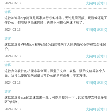
2024-03-13
支持
[0]
反对
[0]
游客
这款加速器app简直是居家旅行必备神器，无论是看视频、玩游戏还是工
作办公，都能畅享高速网络，再也不用担心网速卡顿了。
2024-03-13
支持
[0]
反对
[0]
游客
这款加速器VPM应用程序已经为我们带来了无限的隐私保护和安全性保
护。
2024-03-13
支持
[0]
反对
[0]
游客
这款办公软件的功能非常全面，涵盖了文档、表格、演示文稿等各个方
面。我可以使用它来完成日常办公的所有任务，非常方便。
2024-03-13
支持
[0]
反对
[0]
游客
这款加速器app的加速效果一般，可以再提升一下，比如能够支持更多地
区的线路。
2024-03-13
支持
[0]
反对
[0]