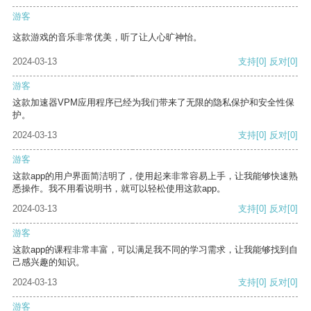
游客
这款游戏的音乐非常优美，听了让人心旷神怡。
2024-03-13
支持
[0]
反对
[0]
游客
这款加速器VPM应用程序已经为我们带来了无限的隐私保护和安全性保
护。
2024-03-13
支持
[0]
反对
[0]
游客
这款app的用户界面简洁明了，使用起来非常容易上手，让我能够快速熟
悉操作。我不用看说明书，就可以轻松使用这款app。
2024-03-13
支持
[0]
反对
[0]
游客
这款app的课程非常丰富，可以满足我不同的学习需求，让我能够找到自
己感兴趣的知识。
2024-03-13
支持
[0]
反对
[0]
游客