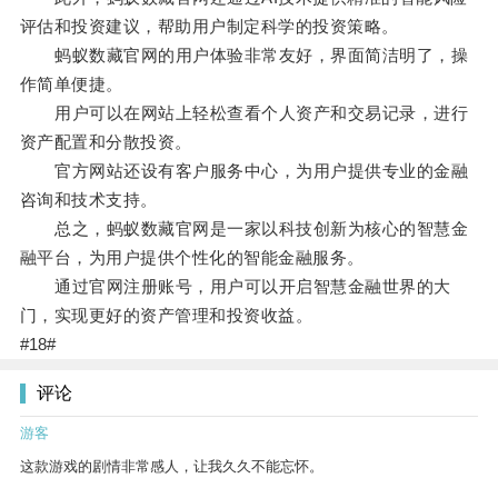
评估和投资建议，帮助用户制定科学的投资策略。
蚂蚁数藏官网的用户体验非常友好，界面简洁明了，操
作简单便捷。
用户可以在网站上轻松查看个人资产和交易记录，进行
资产配置和分散投资。
官方网站还设有客户服务中心，为用户提供专业的金融
咨询和技术支持。
总之，蚂蚁数藏官网是一家以科技创新为核心的智慧金
融平台，为用户提供个性化的智能金融服务。
通过官网注册账号，用户可以开启智慧金融世界的大
门，实现更好的资产管理和投资收益。
#18#
评论
游客
这款游戏的剧情非常感人，让我久久不能忘怀。